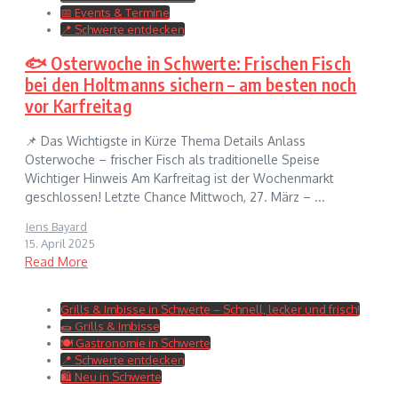
📅 Events & Termine
📍 Schwerte entdecken
🐟 Osterwoche in Schwerte: Frischen Fisch
bei den Holtmanns sichern – am besten noch
vor Karfreitag
📌 Das Wichtigste in Kürze Thema Details Anlass
Osterwoche – frischer Fisch als traditionelle Speise
Wichtiger Hinweis Am Karfreitag ist der Wochenmarkt
geschlossen! Letzte Chance Mittwoch, 27. März – ...
Jens Bayard
15. April 2025
Read More
Grills & Imbisse in Schwerte – Schnell, lecker und frisch!
🌯 Grills & Imbisse
🍽 Gastronomie in Schwerte
📍 Schwerte entdecken
🛍 Neu in Schwerte