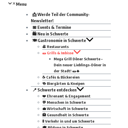
Menu
📩 Werde Teil der Community-
Newsletter!
📅 Events & Termine
🛍 Neu in Schwerte
🍽 Gastronomie in Schwerte
🍝 Restaurants
🌯 Grills & Imbisse
Mega Grill Döner Schwerte –
Dein neuer Lieblings-Döner in
der Stadt! 🌯🔥
☕ Cafés & Bäckereien
🍻 Biergärten & Kneipen
📍 Schwerte entdecken
❤️ Ehrenamt & Engagement
💬 Menschen in Schwerte
💼 Wirtschaft in Schwerte
🏥 Gesundheit in Schwerte
🚦 Verkehr in und um Schwerte
🎓 Bildung in Schwerte