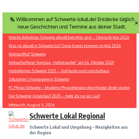
Zum
🗞️ Willkommen auf Schwerte-lokal.de! Entdecke täglich
Inhalt
✕
neue Geschichten und Termine aus deiner Stadt.
Hot News
springen
Welche Bahnlinien Schwerte aktuell betroffen sind – Übersicht Mai 2026
Was ist aktuell in Schwerte los? Diese Events kommen im Mai 2026
Wertstoffhof Schwerte
Verkaufsoffener Sonntag „Herbstzauber“ am 26. Oktober 2025
Herbstkirmes Schwerte 2025 – Vorfreude rund ums Rathaus
Zebästijen’s Fromagerie in Schwerte
FC Physio Schwerte – Moderne Physiotherapie ohne Rezept direkt starten
Der Schwerter Hospizlauf 2025 – mehr als nur ein Lauf
Mittwoch, August 5, 2026
Schwerte Lokal Regional
Schwerte Lokal und Umgebung – Neuigkeiten aus
der Region