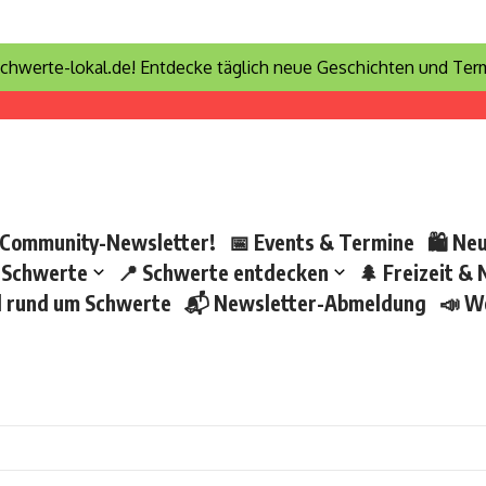
sicht Mai 2026
 Mai 2026
chwerte-lokal.de! Entdecke täglich neue Geschichten und Term
 2025
aus
 direkt starten
 Community-Newsletter!
📅 Events & Termine
🛍 Neu
 Schwerte
📍 Schwerte entdecken
🌲 Freizeit & 
nd rund um Schwerte
📬 Newsletter-Abmeldung
📣 W