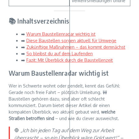
Verkehrsmeldungen online
📚 Inhaltsverzeichnis
➡️
Warum Baustellenradar wichtig ist
➡️
Diese Baustellen sorgen aktuell für Umwege
➡️
Zukünftige Maßnahmen – das kommt demnächst
➡️
So bleibst du auf dem Laufenden
➡️
Fazit: Mit Überblick durch die Baustellenzeit
Warum Baustellenradar wichtig ist
Wer in Schwerte wohnt oder pendelt, kennt das Gefühl:
Gerade noch freie Fahrt – plötzlich Umleitung. 🚧
Baustellen gehören dazu, sind aber oft schlecht
kommuniziert. Darum bietet dieser Artikel dir einen
kompakten Überblick, wo aktuell gebaut wird,
welche
Straßen betroffen sind
– und wie du clever ausweichst.
🛑
„Ich bin jeden Tag auf dem Weg zur Arbeit
überrascht – so ein Überblick wäre Gold wert!“ –