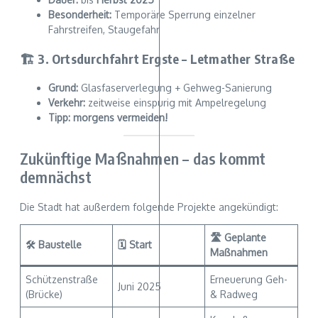
Besonderheit:
Temporäre Sperrung einzelner
Fahrstreifen, Staugefahr
🏗️ 3. Ortsdurchfahrt Ergste – Letmather Straße
Grund:
Glasfaserverlegung + Gehweg-Sanierung
Verkehr:
zeitweise einspurig mit Ampelregelung
Tipp:
morgens vermeiden!
Zukünftige Maßnahmen – das kommt
demnächst
Die Stadt hat außerdem folgende Projekte angekündigt:
🛣
Geplante
🛠
Baustelle
🗓
Start
Maßnahmen
Schützenstraße
Erneuerung Geh-
Juni 2025
(Brücke)
& Radweg