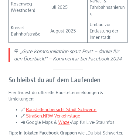
Kanal- &
Rosenweg
Juli 2025
Fahrbahnsanierun
(Westhofen)
g
Umbau zur
Kreisel
August 2025
Entlastung der
Bahnhofstraße
Innenstadt
💬
„Gute Kommunikation spart Frust – danke für
den Überblick!“ – Kommentar bei Facebook 2024
So bleibst du auf dem Laufenden
Hier findest du offizielle Baustellenmeldungen &
Umleitungen:
🔗
Baustellenübersicht Stadt
Schwerte
🔗
Straßen.NRW Verkehrslage
📲 Google Maps &
Waze
-App für Live-Stauinfos
Tipp: In
lokalen Facebook-Gruppen
wie „Du bist Schwerter,