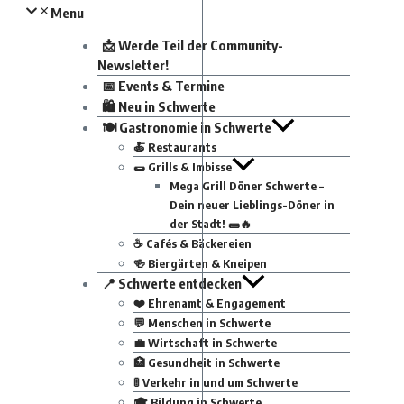
Menu
📩 Werde Teil der Community-
Newsletter!
📅 Events & Termine
🛍 Neu in Schwerte
🍽 Gastronomie in Schwerte
🍝 Restaurants
🌯 Grills & Imbisse
Mega Grill Döner Schwerte –
Dein neuer Lieblings-Döner in
der Stadt! 🌯🔥
☕ Cafés & Bäckereien
🍻 Biergärten & Kneipen
📍 Schwerte entdecken
❤️ Ehrenamt & Engagement
💬 Menschen in Schwerte
💼 Wirtschaft in Schwerte
🏥 Gesundheit in Schwerte
🚦 Verkehr in und um Schwerte
🎓 Bildung in Schwerte