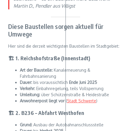
Martin D., Pendler aus Villigst
Diese Baustellen sorgen aktuell für
Umwege
Hier sind die derzeit wichtigsten Baustellen im Stadtgebiet:
🏗️ 1. Reichshofstraße (Innenstadt)
Art der Baustelle:
Kanalerneuerung &
Fahrbahnsanierung
Dauer:
bis voraussichtlich
Ende Juni 2025
Verkehr:
Einbahnregelung, teils Vollsperrung
Umleitung:
über Schützenstraße & Heidestraße
Anwohnerpost liegt vor
(
Stadt Schwerte
)
🏗️ 2. B236 – Abfahrt Westhofen
Grund:
Ausbau der Autobahnanschlussstelle
Dauer:
bis
Herbst 2025