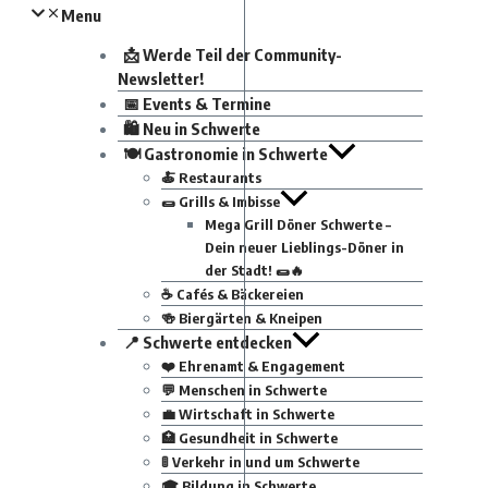
Menu
📩 Werde Teil der Community-
Newsletter!
📅 Events & Termine
🛍 Neu in Schwerte
🍽 Gastronomie in Schwerte
🍝 Restaurants
🌯 Grills & Imbisse
Mega Grill Döner Schwerte –
Dein neuer Lieblings-Döner in
der Stadt! 🌯🔥
☕ Cafés & Bäckereien
🍻 Biergärten & Kneipen
📍 Schwerte entdecken
❤️ Ehrenamt & Engagement
💬 Menschen in Schwerte
💼 Wirtschaft in Schwerte
🏥 Gesundheit in Schwerte
🚦 Verkehr in und um Schwerte
🎓 Bildung in Schwerte