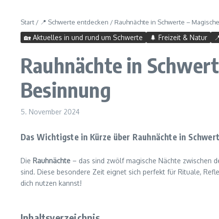
Start
/
📍 Schwerte entdecken
/
Rauhnächte in Schwerte – Magische
🏡 Aktuelles in und rund um Schwerte
🌲 Freizeit & Natur

Rauhnächte in Schwerte
Besinnung
5. November 2024
Das Wichtigste in Kürze über Rauhnächte in Schwer
Die
Rauhnächte
– das sind zwölf magische Nächte zwischen d
sind. Diese besondere Zeit eignet sich perfekt für Rituale, Ref
dich nutzen kannst!
Inhaltsverzeichnis