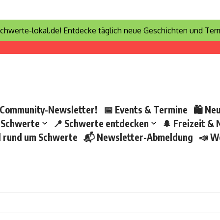
sicht Mai 2026
 Mai 2026
chwerte-lokal.de! Entdecke täglich neue Geschichten und Term
 2025
aus
 direkt starten
 Community-Newsletter!
📅 Events & Termine
🛍 Neu
 Schwerte
📍 Schwerte entdecken
🌲 Freizeit & 
nd rund um Schwerte
📬 Newsletter-Abmeldung
📣 W