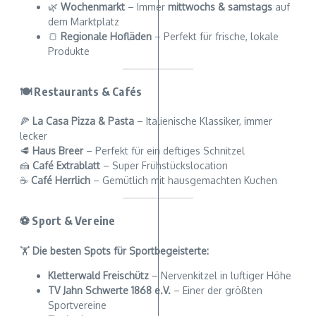
🌿
Wochenmarkt
– Immer
mittwochs & samstags
auf
dem Marktplatz
🍞
Regionale Hofläden
– Perfekt für frische, lokale
Produkte
🍽️ Restaurants & Cafés
🍕
La Casa Pizza & Pasta
– Italienische Klassiker, immer
lecker
🥩
Haus Breer
– Perfekt für ein deftiges Schnitzel
🍰
Café Extrablatt
– Super Frühstückslocation
☕
Café Herrlich
– Gemütlich mit hausgemachten Kuchen
⚽ Sport & Vereine
🏋️
Die besten Spots für Sportbegeisterte:
Kletterwald Freischütz
– Nervenkitzel in luftiger Höhe
TV Jahn Schwerte 1868 e.V.
– Einer der größten
Sportvereine