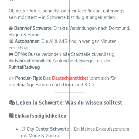
Ob du zur Arbeit pendelst oder einfach flexibel unterwegs
sein möchtest – in Schwerte bist du gut angebunden:
🚉
Bahnhof Schwerte:
Direkte Verbindungen nach Dortmund,
Hagen & Hamm
🛣️
Autobahnen:
Die A1 & A45 sind in wenigen Minuten
erreichbar
🚌
ÖPNV:
Busse verbinden alle Stadtteile zuverlässig
🚲
Fahrradfreundlich:
Zahlreiche Radwege, u.a. der
RuhrtalRadweg
👉
Pendler-Tipp:
Das
Deutschlandticket
lohnt sich für
regelmäßige Fahrten nach Dortmund & Co.
🎭 Leben in Schwerte: Was du wissen solltest
🛍️ Einkaufsmöglichkeiten
🛒
City Center Schwerte
– Ein kleines Einkaufszentrum
mit Mode & Gastro