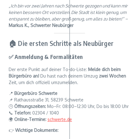
„Ich bin vor zwei Jahren nach Schwerte gezogen und kann mir
keinen besseren Ort vorstellen. Die Stadt ist klein genug, um
entspannt zu bleiben, aber groß genug, um alles zu bieten!“
–
Markus K., Schwerter Neubürger
🏠 Die ersten Schritte als Neubürger
✅ Anmeldung & Formalitäten
Der erste Punkt auf deiner To-do-Liste:
Melde dich beim
Bürgerbüro an!
Du hast nach deinem Umzug
zwei Wochen
Zeit, um dich offiziell umzumelden.
📍
Bürgerbüro Schwerte
📌 Rathausstraße 31, 58239 Schwerte
🕒
Öffnungszeiten:
Mo–Fr: 08:00–12:30 Uhr, Do bis 18:00 Uhr
📞
Telefon:
02304 / 1040
🌍
Online-Termine:
schwerte.de
👉
Wichtige Dokumente: