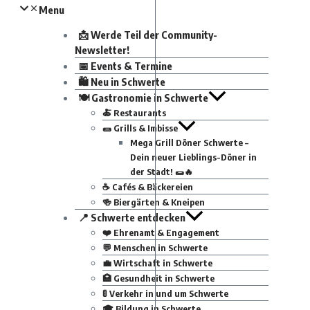
Menu
📩 Werde Teil der Community-
Newsletter!
📅 Events & Termine
🛍 Neu in Schwerte
🍽 Gastronomie in Schwerte
🍝 Restaurants
🌯 Grills & Imbisse
Mega Grill Döner Schwerte –
Dein neuer Lieblings-Döner in
der Stadt! 🌯🔥
☕ Cafés & Bäckereien
🍻 Biergärten & Kneipen
📍 Schwerte entdecken
❤️ Ehrenamt & Engagement
💬 Menschen in Schwerte
💼 Wirtschaft in Schwerte
🏥 Gesundheit in Schwerte
🚦 Verkehr in und um Schwerte
🎓 Bildung in Schwerte