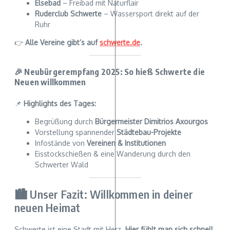
Elsebad
– Freibad mit Naturflair
Ruderclub Schwerte
– Wassersport direkt auf der
Ruhr
👉
Alle Vereine gibt’s auf
schwerte.de
.
🎉 Neubürgerempfang 2025: So hieß Schwerte die
Neuen willkommen
📌
Highlights des Tages:
Begrüßung durch
Bürgermeister Dimitrios Axourgos
Vorstellung spannender
Städtebau-Projekte
Infostände von
Vereinen & Institutionen
Eisstockschießen & eine Wanderung durch den
Schwerter Wald
🏙️ Unser Fazit: Willkommen in deiner
neuen Heimat
Schwerte ist eine Stadt mit Herz.
Hier fühlt man sich schnell