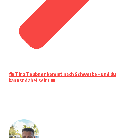
🎭 Tina Teubner kommt nach Schwerte – und du
kannst dabei sein! 🎟️