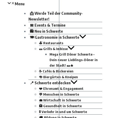
Menu
📩 Werde Teil der Community-
Newsletter!
📅 Events & Termine
🛍 Neu in Schwerte
🍽 Gastronomie in Schwerte
🍝 Restaurants
🌯 Grills & Imbisse
Mega Grill Döner Schwerte –
Dein neuer Lieblings-Döner in
der Stadt! 🌯🔥
☕ Cafés & Bäckereien
🍻 Biergärten & Kneipen
📍 Schwerte entdecken
❤️ Ehrenamt & Engagement
💬 Menschen in Schwerte
💼 Wirtschaft in Schwerte
🏥 Gesundheit in Schwerte
🚦 Verkehr in und um Schwerte
🎓 Bildung in Schwerte