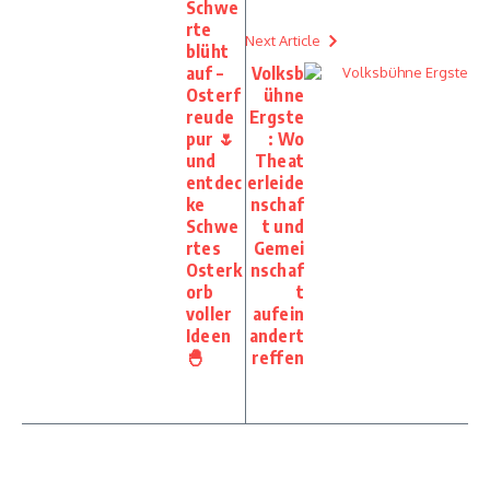
Schwe
rte
Next Article
blüht
auf –
Volksb
Osterf
ühne
reude
Ergste
pur 🌷
: Wo
und
Theat
entdec
erleide
ke
nschaf
Schwe
t und
rtes
Gemei
Osterk
nschaf
orb
t
voller
aufein
Ideen
andert
🐣
reffen