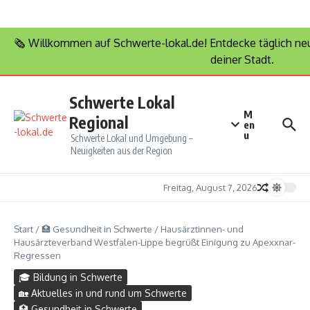
im Mai 2026
Wertstoffhof Schwerte
Verkaufsoffener Sonntag
Zum Inhalt springen
„Herbstzauber“ am 26.
🗞️ Willkommen auf Schwerte-lokal.de! Entdecke täglich n
Oktober 2025
deiner Stadt.
Herbstkirmes Schwerte
Hot News
Freitag, August 7, 2026
2025 – Vorfreude rund
ums Rathaus
Zebästijen’s Fromagerie in
Schwerte Lokal
Schwerte
FC Physio Schwerte –
M
Regional
Moderne Physiotherapie
en
ohne Rezept direkt starten
u
Schwerte Lokal und Umgebung –
Der Schwerter Hospizlauf
2025 – mehr als nur ein
Neuigkeiten aus der Region
Lauf
Freitag, August 7, 2026
Start
/
🏥 Gesundheit in Schwerte
/
Hausärztinnen- und
Hausärzteverband Westfalen-Lippe begrüßt Einigung zu Apexxnar-
Regressen
🎓 Bildung in Schwerte
🏡 Aktuelles in und rund um Schwerte
🏥 Gesundheit in Schwerte