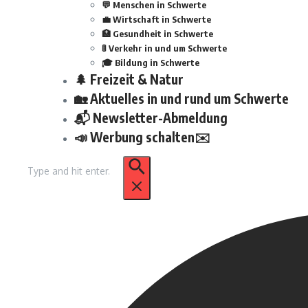
💬 Menschen in Schwerte
💼 Wirtschaft in Schwerte
🏥 Gesundheit in Schwerte
🚦 Verkehr in und um Schwerte
🎓 Bildung in Schwerte
🌲 Freizeit & Natur
🏡 Aktuelles in und rund um Schwerte
📬 Newsletter-Abmeldung
📣 Werbung schalten✉️
Suchen
nach: