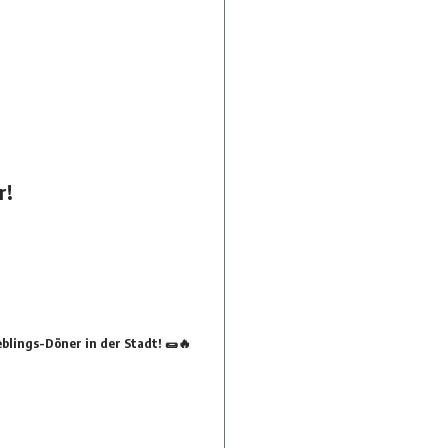
r!
blings-Döner in der Stadt! 🌯🔥