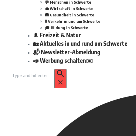
💬 Menschen in Schwerte
💼 Wirtschaft in Schwerte
🏥 Gesundheit in Schwerte
🚦 Verkehr in und um Schwerte
🎓 Bildung in Schwerte
🌲 Freizeit & Natur
🏡 Aktuelles in und rund um Schwerte
📬 Newsletter-Abmeldung
📣 Werbung schalten✉️
Suchen
nach: