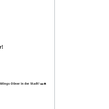
r!
blings-Döner in der Stadt! 🌯🔥